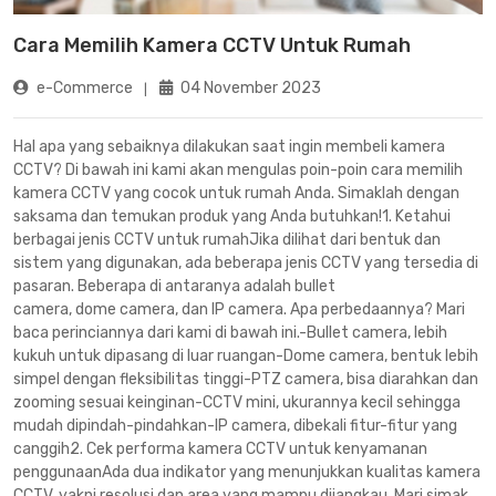
Cara Memilih Kamera CCTV Untuk Rumah
e-Commerce
04 November 2023
Hal apa yang sebaiknya dilakukan saat ingin membeli kamera
CCTV? Di bawah ini kami akan mengulas poin-poin cara memilih
kamera CCTV yang cocok untuk rumah Anda. Simaklah dengan
saksama dan temukan produk yang Anda butuhkan!1. Ketahui
berbagai jenis CCTV untuk rumahJika dilihat dari bentuk dan
sistem yang digunakan, ada beberapa jenis CCTV yang tersedia di
pasaran. Beberapa di antaranya adalah bullet
camera, dome camera, dan IP camera. Apa perbedaannya? Mari
baca perinciannya dari kami di bawah ini.-Bullet camera, lebih
kukuh untuk dipasang di luar ruangan-Dome camera, bentuk lebih
simpel dengan fleksibilitas tinggi-PTZ camera, bisa diarahkan dan
zooming sesuai keinginan-CCTV mini, ukurannya kecil sehingga
mudah dipindah-pindahkan-IP camera, dibekali fitur-fitur yang
canggih2. Cek performa kamera CCTV untuk kenyamanan
penggunaanAda dua indikator yang menunjukkan kualitas kamera
CCTV, yakni resolusi dan area yang mampu dijangkau. Mari simak